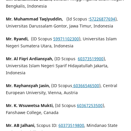
Bengkalis, Indonesia
Mr. Muhammad Taqiyuddin,
(Id Scopus :
57226877694
),
Universitas Darussalam Gontor, Jawa Timur, Indonesia
Mr. Ryandi,
(ID Scopus
59971102300
), Universitas Islam
Negeri Sumatera Utara, Indonesia
Mr. Al Fiqri Ardiansyah,
(ID Scopus
60373519900
),
Universitas Islam Negeri Syarif Hidayatullah Jakarta,
Indonesia
Mr. Rayhansyah Jasin,
(ID Scopus
60366546500
), Central
European University, Vienna, Austria
Mr. K. Wsuwetsa Mukti,
(Id Scopus
60367253500
),
Fanshawe College, Canada
Mr. AB Jalhani,
Scopus ID:
60373519800
, Mindanao State